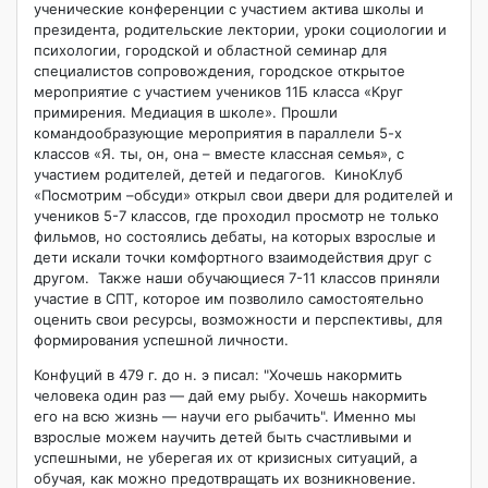
ученические конференции с участием актива школы и
президента, родительские лектории, уроки социологии и
психологии, городской и областной семинар для
специалистов сопровождения, городское открытое
мероприятие с участием учеников 11Б класса «Круг
примирения. Медиация в школе». Прошли
командообразующие мероприятия в параллели 5-х
классов «Я. ты, он, она – вместе классная семья», с
участием родителей, детей и педагогов. КиноКлуб
«Посмотрим –обсуди» открыл свои двери для родителей и
учеников 5-7 классов, где проходил просмотр не только
фильмов, но состоялись дебаты, на которых взрослые и
дети искали точки комфортного взаимодействия друг с
другом. Также наши обучающиеся 7-11 классов приняли
участие в СПТ, которое им позволило самостоятельно
оценить свои ресурсы, возможности и перспективы, для
формирования успешной личности.
Конфуций в 479 г. до н. э писал: "Хочешь накормить
человека один раз — дай ему рыбу. Хочешь накормить
его на всю жизнь — научи его рыбачить". Именно мы
взрослые можем научить детей быть счастливыми и
успешными, не уберегая их от кризисных ситуаций, а
обучая, как можно предотвращать их возникновение.