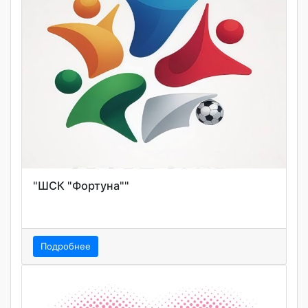
"ШСК "Фортуна""
Подробнее