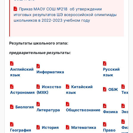
Приказ МАОУ СОШ №218 об утверждении
итоговых результатов ШЭ всероссийской олимпиады
школьников в 2022-2023 учебном году
Результаты школьного этапа:
предварительные результаты:
Английский
Русский
Информатика
язык
язык
Исксство
Китайский
ОБЖ
Астрономия
(МХК)
язык
Техно
Биология
Литература
Обществознание
Физика
Экол
История
Математика
Физи
География
Право