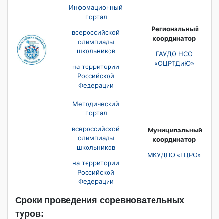
Инфомационный
портал
Региональный
всероссийской
координатор
олимпиады
школьников
ГАУДО НСО
«ОЦРТДиЮ»
на территории
Российской
Федерации
Методический
портал
всероссийской
Муниципальный
олимпиады
координатор
школьников
МКУДПО «ГЦРО»
на территории
Российской
Федерации
Сроки проведения соревновательных
туров: