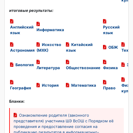
культ
итоговые результаты:
Английский
Русский
Информатика
язык
язык
Исксство
Китайский
ОБЖ
Астрономия
(МХК)
язык
Техно
Биология
Эк
Литература
Обществознание
Физика
История
Математика
Физи
География
Право
культ
Бланки:
Ознакомление родителя (законного
представителя) участника ШЭ ВсОШ с Порядком её
проведения и предоставление согласия на
публикацию результатов в информационно-