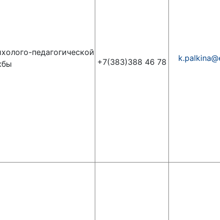
холого-педагогической
k.palkina@
+7(383)388 46 78
жбы