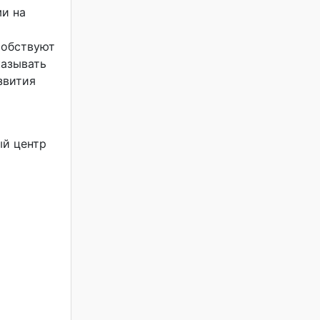
и на
собствуют
казывать
звития
ый центр