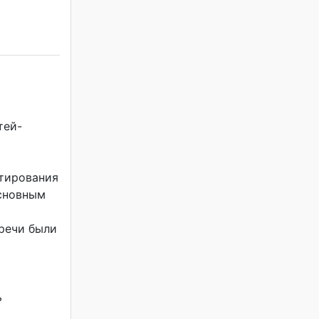
тей-
ьтирования
основным
речи были
ы
ь